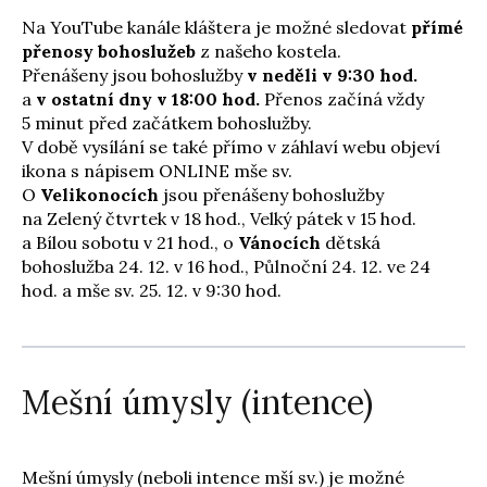
Na
YouTube kanále kláštera
je možné sledovat
přímé
přenosy bohoslužeb
z našeho kostela.
Přenášeny jsou bohoslužby
v neděli v 9:30 hod.
a
v ostatní dny v 18:00 hod.
Přenos začíná vždy
5 minut před začátkem bohoslužby.
V době vysílání se také přímo v záhlaví webu objeví
ikona s nápisem ONLINE mše sv.
O
Velikonocích
jsou přenášeny bohoslužby
na Zelený čtvrtek v 18 hod., Velký pátek v 15 hod.
a Bílou sobotu v 21 hod.,
o
Vánocích
dětská
bohoslužba 24. 12. v 16 hod., Půlnoční 24. 12. ve 24
hod. a mše sv. 25. 12. v 9:30 hod.
Mešní úmysly (intence)
Mešní úmysly (neboli intence mší sv.) je možné