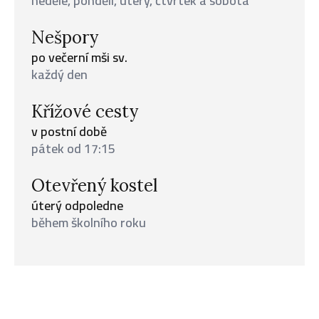
neděle, pondělí, úterý, čtvrtek a sobota
Nešpory
po večerní mši sv.
každý den
Křížové cesty
v postní době
pátek od 17:15
Otevřený kostel
úterý odpoledne
během školního roku